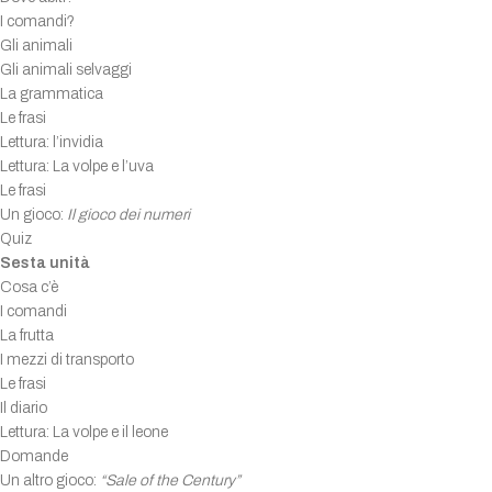
I comandi?
Gli animali
Gli animali selvaggi
La grammatica
Le frasi
Lettura: l’invidia
Lettura: La volpe e l’uva
Le frasi
Un gioco:
Il gioco dei numeri
Quiz
Sesta unità
Cosa c’è
I comandi
La frutta
I mezzi di transporto
Le frasi
Il diario
Lettura: La volpe e il leone
Domande
Un altro gioco:
“Sale of the Century”