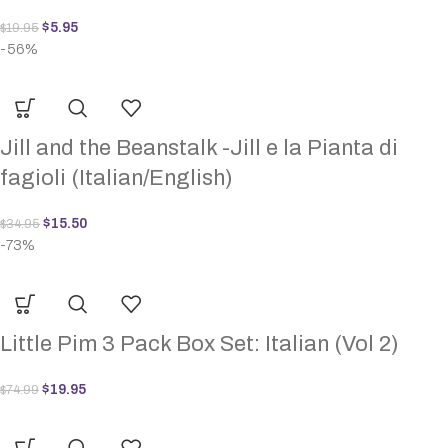
$
5.95
$
19.95
-56%
Jill and the Beanstalk -Jill e la Pianta di
fagioli (Italian/English)
$
15.50
$
34.95
-73%
Little Pim 3 Pack Box Set: Italian (Vol 2)
$
19.95
$
74.99