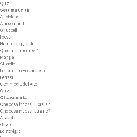
Quiz
Settima unità
Al telefono
Altri comandi
Gli uccelli
I pesci
Numeri più grandi
Quanti numeri trovi?
Mangia
Storielle
Lettura: Il cervo vanitoso
Le frasi
Commedia dell’Arte
Quiz
Ottava unità
Che cosa indossi, Fiorella?
Che cosa indossi, Luigino?
A tavola
Gli abiti
Le stoviglie